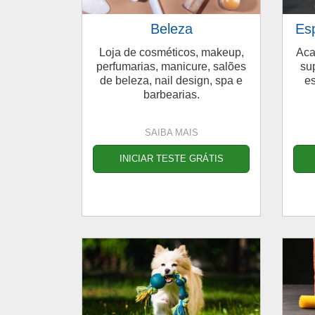
Beleza
Es
Loja de cosméticos, makeup,
Aca
perfumarias, manicure, salões
su
de beleza, nail design, spa e
es
barbearias.
SAIBA MAIS
INICIAR TESTE GRÁTIS