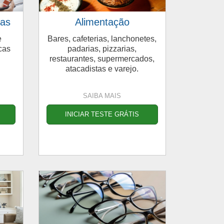
cas
Alimentação
e
Bares, cafeterias, lanchonetes,
cas
padarias, pizzarias,
restaurantes, supermercados,
atacadistas e varejo.
SAIBA MAIS
INICIAR TESTE GRÁTIS