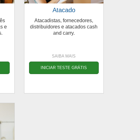
Atacado
iês
Atacadistas, fornecedores,
as e
distribuidores e atacados cash
s.
and carry.
SAIBA MAIS
INICIAR TESTE GRÁTIS