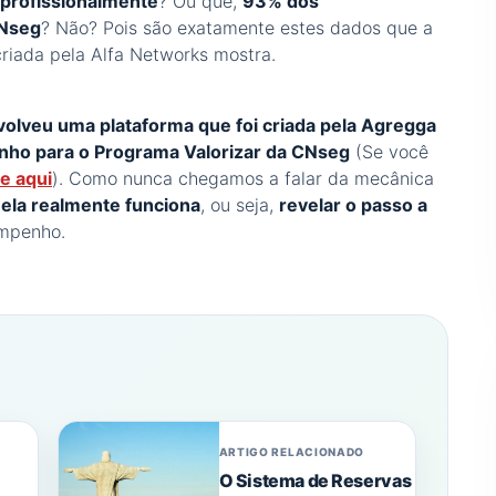
 profissionalmente
? Ou que,
93% dos
CNseg
? Não? Pois são exatamente estes dados que a
riada pela Alfa Networks mostra.
olveu uma plataforma que foi criada pela Agregga
nho para o Programa Valorizar da CNseg
(Se você
ue aqui
). Como nunca chegamos a falar da mecânica
ela realmente funciona
, ou seja,
revelar o passo a
mpenho.
ARTIGO RELACIONADO
O Sistema de Reservas