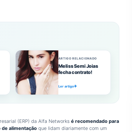
ARTIGO RELACIONADO
Meliss Semi Joias
fecha contrato!
Ler artigo
esarial (ERP) da Alfa Networks
é recomendado para
 de alimentação
que lidam diariamente com um