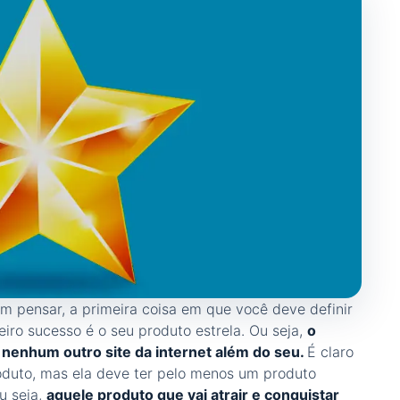
m pensar, a primeira coisa em que você deve definir
eiro sucesso é o seu produto estrela. Ou seja,
o
 nenhum outro site da internet além do seu.
É claro
oduto, mas ela deve ter pelo menos um produto
Ou seja,
aquele produto que vai atrair e conquistar