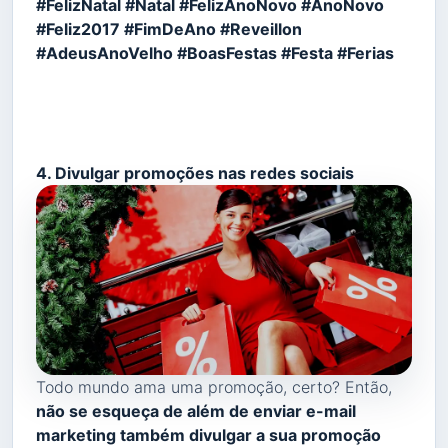
#FelizNatal #Natal #FelizAnoNovo #AnoNovo
#Feliz2017 #FimDeAno #Reveillon
#AdeusAnoVelho #BoasFestas #Festa #Ferias
4. Divulgar promoções nas redes sociais
Todo mundo ama uma promoção, certo? Então,
não se esqueça de além de enviar e-mail
marketing também divulgar a sua promoção