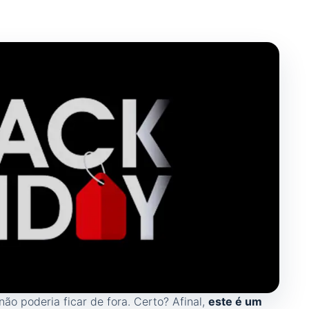
não poderia ficar de fora. Certo? Afinal,
este é um