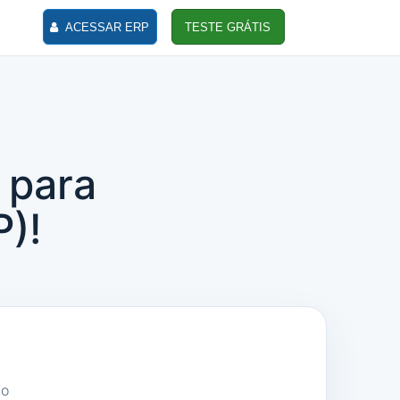
ACESSAR ERP
TESTE GRÁTIS
 para
P)!
ão