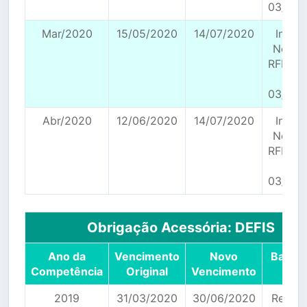
03/04/
Mar/2020
15/05/2020
14/07/2020
Instr
Norma
RFB n°
de
03/04/
Abr/2020
12/06/2020
14/07/2020
Instr
Norma
RFB n°
de
03/04/
Obrigação Acessória: DEFIS
Ano da
Vencimento
Novo
Base L
Competência
Original
Vencimento
2019
31/03/2020
30/06/2020
Res. 