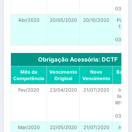
de
03/04/
Abr/2020
20/05/2020
20/10/2020
Portar
139/2
de
03/04/
Obrigação Acessória: DCTF
Mês da
Vencimento
Novo
Base L
Competência
Original
Vencimento
Fev/2020
23/04/2020
21/07/2020
Instr
Norma
RFB n°
de
03/04/
Mar/2020
22/05/2020
21/07/2020
Instr