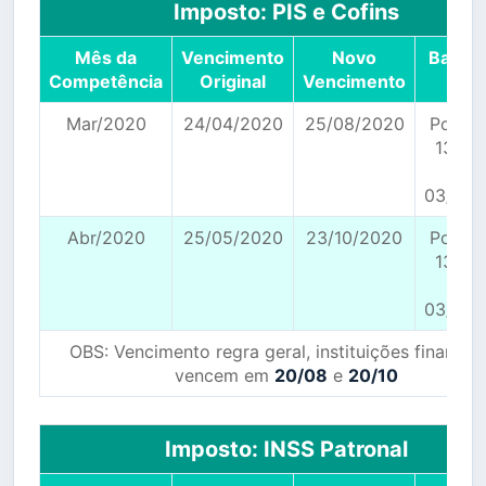
Imposto: PIS e Cofins
Mês da
Vencimento
Novo
Base L
Competência
Original
Vencimento
Mar/2020
24/04/2020
25/08/2020
Portar
139/2
de
03/04/
Abr/2020
25/05/2020
23/10/2020
Portar
139/2
de
03/04/
OBS: Vencimento regra geral, instituições financei
vencem em
20/08
e
20/10
Imposto: INSS Patronal