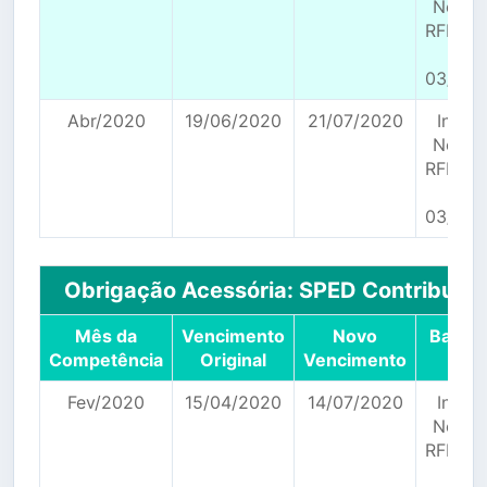
Norma
RFB n°
de
03/04/
Abr/2020
19/06/2020
21/07/2020
Instr
Norma
RFB n°
de
03/04/
Obrigação Acessória: SPED Contribuiç
Mês da
Vencimento
Novo
Base L
Competência
Original
Vencimento
Fev/2020
15/04/2020
14/07/2020
Instr
Norma
RFB n°
de