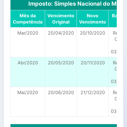
Imposto: Simples Nacional do MEI
Mês da
Vencimento
Novo
Base L
Competência
Original
Vencimento
Mar/2020
20/04/2020
20/10/2020
Resol
CGSN
154 
03/04/
Abr/2020
20/05/2020
20/11/2020
Resol
CGSN
154 
03/04/
Mai/2020
20/06/2020
21/12/2020
Resol
CGSN
154 
03/04/