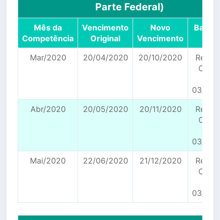
Parte Federal)
Mês da
Vencimento
Novo
Base L
Competência
Original
Vencimento
Mar/2020
20/04/2020
20/10/2020
Resol
CGSN
154 
03/04/
Abr/2020
20/05/2020
20/11/2020
Resol
CGSN
154 
03/04/
Mai/2020
22/06/2020
21/12/2020
Resol
CGSN
154 
03/04/