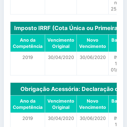
n. 15
25/03/
Imposto IRRF (Cota Única ou Primeira Co
Ano da
Vencimento
Novo
Base L
Competência
Original
Vencimento
2019
30/04/2020
30/06/2020
IN RFB
1930
01/04/
Obrigação Acessória: Declaração de I
Ano da
Vencimento
Novo
Base L
Competência
Original
Vencimento
2019
30/04/2020
30/06/2020
IN RFB
1930