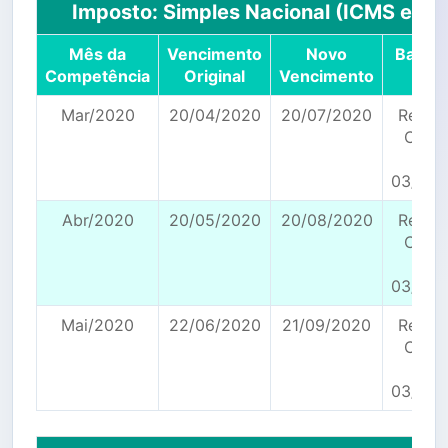
Imposto: Simples Nacional (ICMS e ISS
Mês da
Vencimento
Novo
Base L
Competência
Original
Vencimento
Mar/2020
20/04/2020
20/07/2020
Resol
CGSN
154 
03/04/
Abr/2020
20/05/2020
20/08/2020
Resol
CGSN
154 
03/04/
Mai/2020
22/06/2020
21/09/2020
Resol
CGSN
154 
03/04/