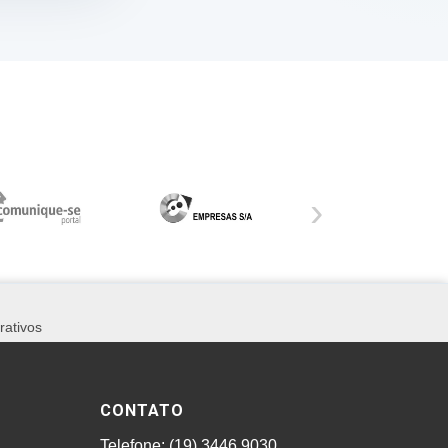
›
rativos
CONTATO
Telefone: (19) 3446.9030