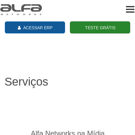
To
na
ACESSAR ERP
TESTE GRÁTIS
Serviços
Alfa Networks na Mídia