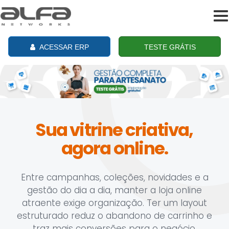
To
na
ACESSAR ERP
TESTE GRÁTIS
Sua vitrine criativa,
agora online.
Entre campanhas, coleções, novidades e a
gestão do dia a dia, manter a loja online
atraente exige organização. Ter um layout
estruturado reduz o abandono de carrinho e
traz mais conversões para o negócio.