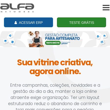
To
na
ACESSAR ERP
TESTE GRÁTIS
Sua vitrine criativa,
agora online.
Entre campanhas, coleções, novidades e a
gestão do dia a dia, manter a loja online
atraente exige organização. Ter um layout
estruturado reduz o abandono de carrinho e
traz mais conversões para o negócio.