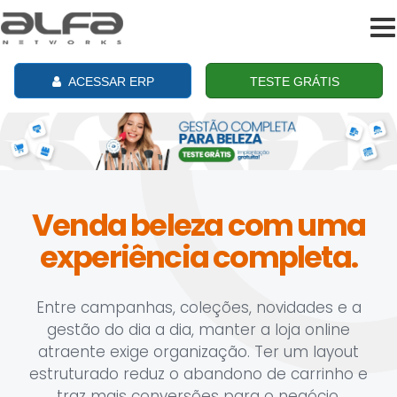
To
na
ACESSAR ERP
TESTE GRÁTIS
Venda beleza com uma
experiência completa.
Entre campanhas, coleções, novidades e a
gestão do dia a dia, manter a loja online
atraente exige organização. Ter um layout
estruturado reduz o abandono de carrinho e
traz mais conversões para o negócio.