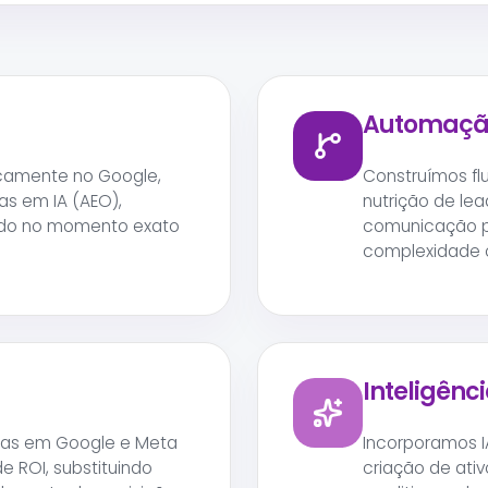
Automação
camente no Google,
Construímos fl
as em IA (AEO),
nutrição de le
ado no momento exato
comunicação p
complexidade o
Inteligência
as em Google e Meta
Incorporamos I
e ROI, substituindo
criação de ativo