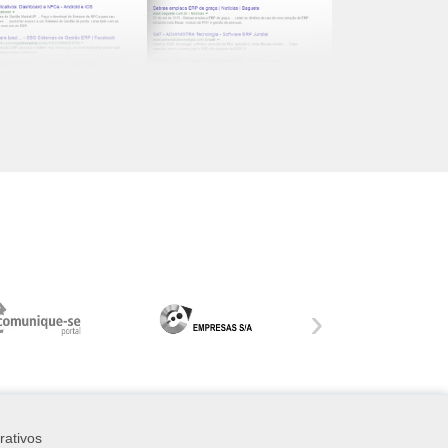
›
rativos