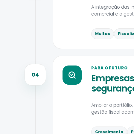
A integração das i
comercial e a ges
Multas
Fiscali
PARA O FUTURO
04
Empresas
segurança
Ampliar o portfóli
gestão fiscal aco
Crescimento
P