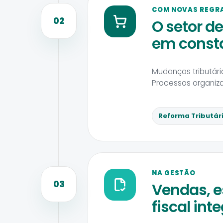
COM NOVAS REGR
02
O setor 
em consta
Mudanças tributári
Processos organiz
Reforma Tributár
NA GESTÃO
03
Vendas, e
fiscal int