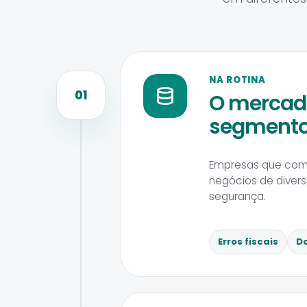
NA ROTINA
01
O mercado
segmentos
Empresas que come
negócios de diver
segurança.
Erros fiscais
D