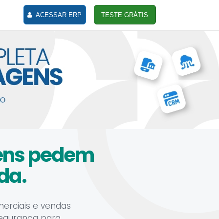
ACESSAR ERP
TESTE GRÁTIS
gens pedem
da.
merciais e vendas
segurança para