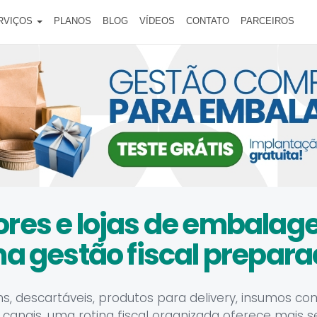
RVIÇOS
PLANOS
BLOG
VÍDEOS
CONTATO
PARCEIROS
dores e lojas de embala
a gestão fiscal prepara
, descartáveis, produtos para delivery, insumos co
 canais, uma rotina fiscal organizada oferece mais 