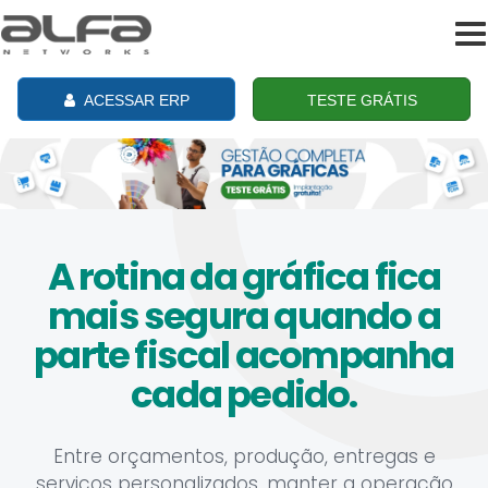
To
na
ACESSAR ERP
TESTE GRÁTIS
A rotina da gráfica fica
mais segura quando a
parte fiscal acompanha
cada pedido.
Entre orçamentos, produção, entregas e
serviços personalizados, manter a operação