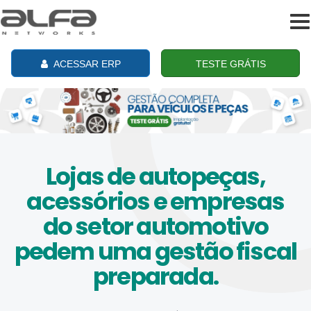
To
na
ACESSAR ERP
TESTE GRÁTIS
Lojas de autopeças,
acessórios e empresas
do setor automotivo
pedem uma gestão fiscal
preparada.