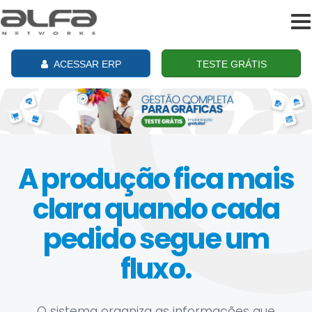
To
na
ACESSAR ERP
TESTE GRÁTIS
A produção fica mais
clara quando cada
pedido segue um
fluxo.
O sistema organiza as informações que