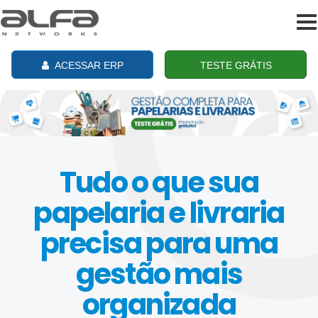
To
na
ACESSAR ERP
TESTE GRÁTIS
Tudo o que sua
papelaria e livraria
precisa para uma
gestão mais
organizada