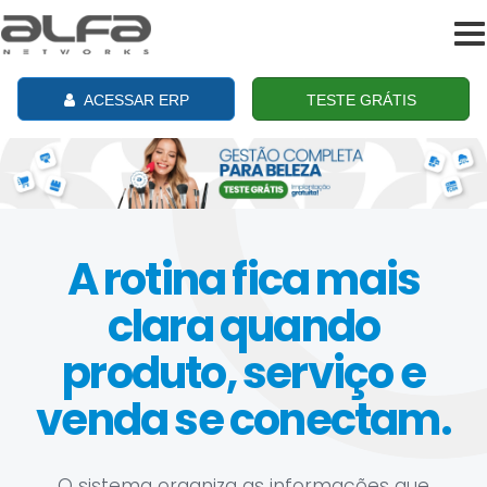
To
na
ACESSAR ERP
TESTE GRÁTIS
A rotina fica mais
clara quando
produto, serviço e
venda se conectam.
O sistema organiza as informações que