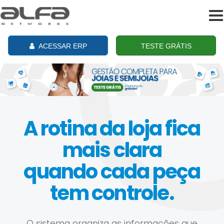
To
na
ACESSAR ERP
TESTE GRÁTIS
A rotina da loja fica
mais clara
quando cada peça
tem controle.
O sistema organiza as informações que