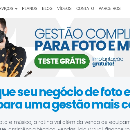
RVIÇOS
PLANOS
BLOG
VÍDEOS
CONTATO
PARCEIROS
que seu negócio de foto 
 para uma gestão mais c
oto e música, a rotina vai além da venda de equipa
, assistência técnica, vendas, loja virtual, financei