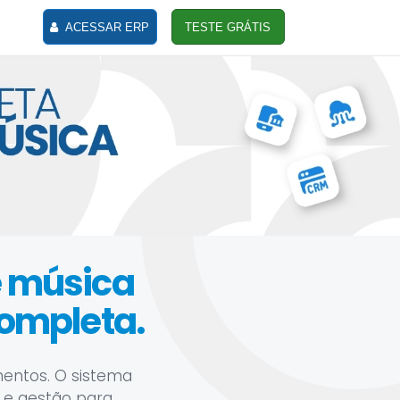
ACESSAR ERP
TESTE GRÁTIS
e música
ompleta.
mentos. O sistema
ro e gestão para