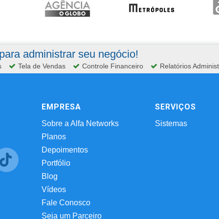
ara administrar seu negócio!
s
Tela de Vendas
Controle Financeiro
Relatórios Administ
EMPRESA
SERVIÇOS
Sobre a Alfa Networks
Sistemas
Planos
Depoimentos
Portfólio
Blog
Vídeos
Fale Conosco
Seja um Parceiro