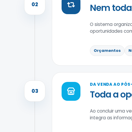
02
Nem toda 
O sistema organiz
oportunidades com
Orçamentos
N
DA VENDA AO PÓS
03
Toda a o
Ao concluir uma ve
integra as informaç