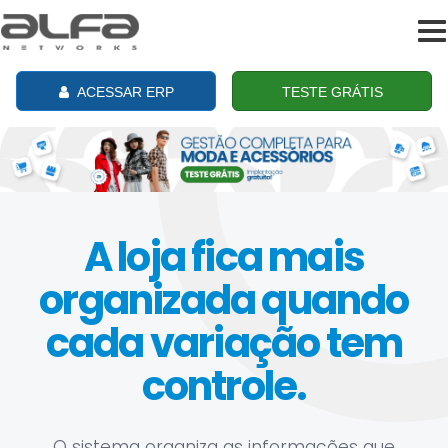
To
na
ACESSAR ERP
TESTE GRÁTIS
A loja fica mais
organizada quando
cada variação tem
controle.
O sistema organiza as informações que