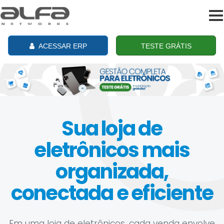
To
na
ACESSAR ERP
TESTE GRÁTIS
Sua loja de
eletrônicos mais
organizada,
conectada e eficiente
Em uma loja de eletrônicos, cada venda envolve