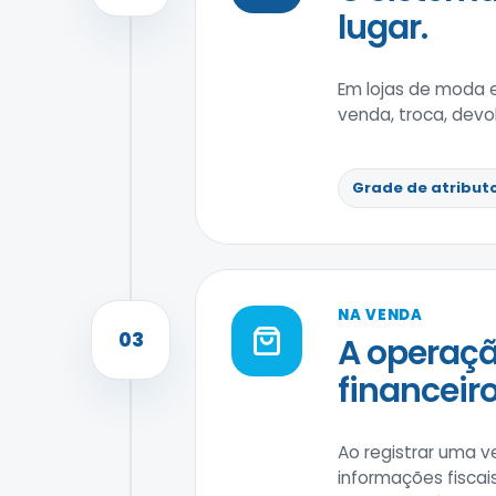
lugar.
Em lojas de moda 
venda, troca, devo
Grade de atribut
NA VENDA
03
A operaçã
financeiro
Ao registrar uma v
informações fiscai