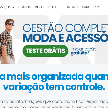
RVIÇOS
PLANOS
BLOG
VÍDEOS
CONTATO
PARCEIROS
ica mais organizada qu
variação tem controle.
niza as informações que costumam ficar espalhada
 numeração, cores, revendedoras, financeiro e ate