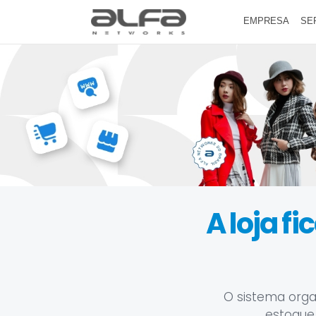
EMPRESA
SE
A loja f
O sistema orga
estoque,