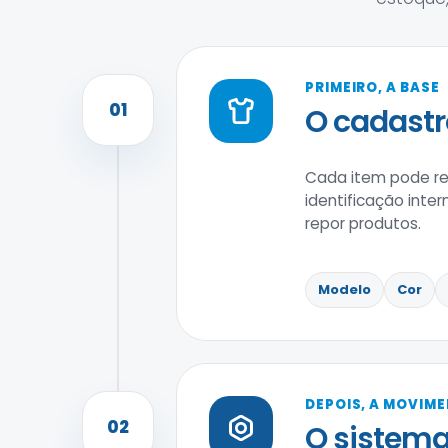
PRIMEIRO, A BASE
01
O cadastr
Cada item pode reu
identificação inter
repor produtos.
Modelo
Cor
DEPOIS, A MOVIM
02
O sistema