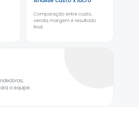
Análise custo x lucro
Comparação entre custo,
venda, margem e resultado
final.
endedoras,
para a equipe.