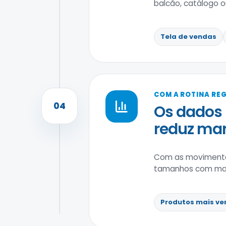
balcão, catálogo ou 
Tela de vendas
COM A ROTINA RE
04
Os dados 
reduz ma
Com as movimenta
tamanhos com maior
Produtos mais ve