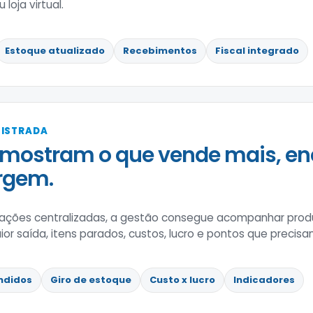
loja virtual.
Estoque atualizado
Recebimentos
Fiscal integrado
GISTRADA
mostram o que vende mais, en
rgem.
ções centralizadas, a gestão consegue acompanhar prod
 saída, itens parados, custos, lucro e pontos que precisa
ndidos
Giro de estoque
Custo x lucro
Indicadores