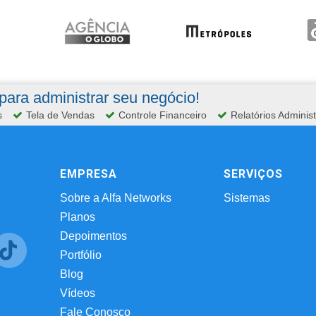
ara administrar seu negócio!
s
Tela de Vendas
Controle Financeiro
Relatórios Administ
EMPRESA
SERVIÇOS
Sobre a Alfa Networks
Sistemas
Planos
Depoimentos
Portfólio
Blog
Vídeos
Fale Conosco