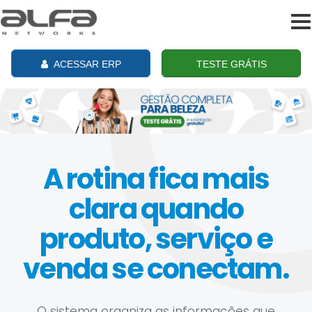
To
na
ACESSAR ERP
TESTE GRÁTIS
A rotina fica mais
clara quando
produto, serviço e
venda se conectam.
O sistema organiza as informações que