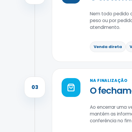
Nem todo pedido a
peso ou por pedido
atendimento.
Venda direta
V
NA FINALIZAÇÃO
03
O fechame
Ao encerrar uma v
mantém as informaç
conferência no fim