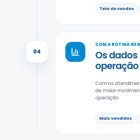
Tela de vendas
COM A ROTINA RE
04
Os dados 
operação 
Com os atendiment
de maior moviment
operação.
Mais vendidos