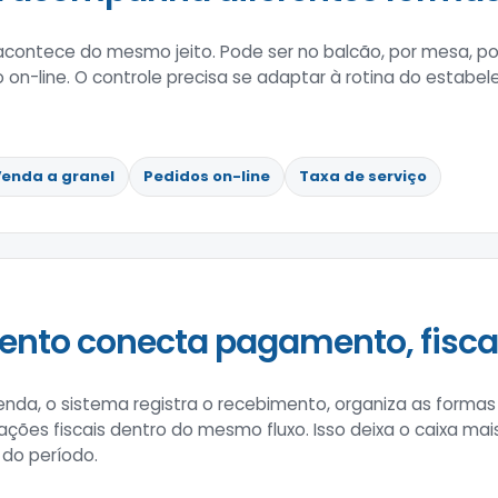
contece do mesmo jeito. Pode ser no balcão, por mesa, po
 on-line. O controle precisa se adaptar à rotina do estabe
enda a granel
Pedidos on-line
Taxa de serviço
nto conecta pagamento, fiscal 
enda, o sistema registra o recebimento, organiza as form
ões fiscais dentro do mesmo fluxo. Isso deixa o caixa mais c
 do período.