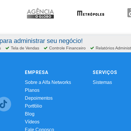
ara administrar seu negócio!
s
Tela de Vendas
Controle Financeiro
Relatórios Administ
EMPRESA
SERVIÇOS
Sobre a Alfa Networks
Sistemas
Planos
Depoimentos
Portfólio
Blog
Vídeos
Fale Conosco