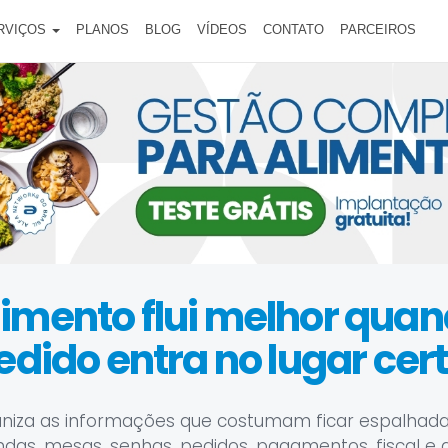
RVIÇOS
PLANOS
BLOG
VÍDEOS
CONTATO
PARCEIROS
imento flui melhor qua
edido entra no lugar cert
niza as informações que costumam ficar espalhada
as, mesas, senhas, pedidos, pagamentos, fiscal e 