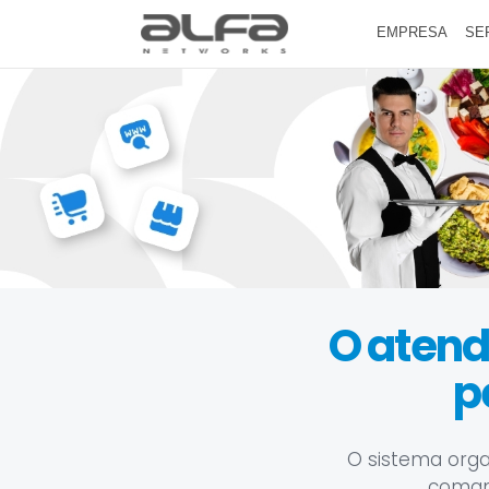
EMPRESA
SE
O atend
p
O sistema orga
comand