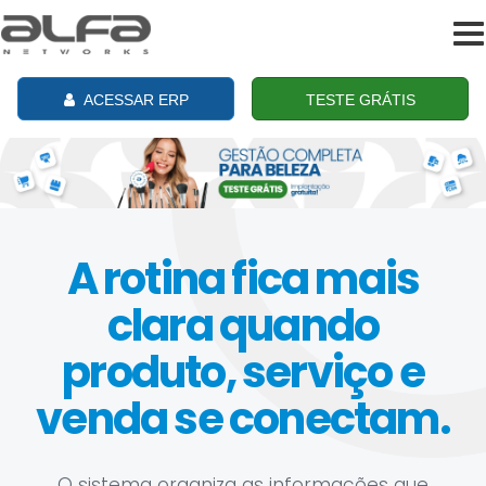
To
na
ACESSAR ERP
TESTE GRÁTIS
A rotina fica mais
clara quando
produto, serviço e
venda se conectam.
O sistema organiza as informações que