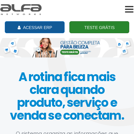
To
na
ACESSAR ERP
TESTE GRÁTIS
A rotina fica mais
clara quando
produto, serviço e
venda se conectam.
O sistema organiza as informações que