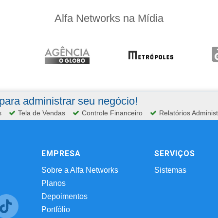
Alfa Networks na Mídia
ara administrar seu negócio!
s
Tela de Vendas
Controle Financeiro
Relatórios Administ
EMPRESA
SERVIÇOS
Sobre a Alfa Networks
Sistemas
Planos
Depoimentos
Portfólio