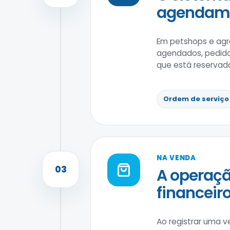
agendame
Em petshops e agro
agendados, pedidos
que está reservado
Ordem de serviço
NA VENDA
03
A operaçã
financeiro
Ao registrar uma v