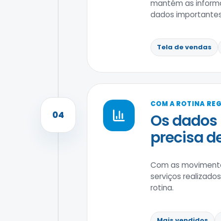
mantém as informa
dados importantes
Tela de vendas
COM A ROTINA RE
04
Os dados 
precisa d
Com as movimentaç
serviços realizado
rotina.
Mais vendidos