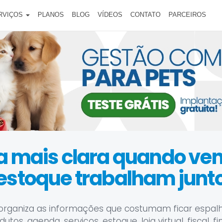
RVIÇOS
PLANOS
BLOG
VÍDEOS
CONTATO
PARCEIROS
ca mais clara quando ve
estoque trabalham junt
organiza as informações que costumam ficar espal
tos, agenda, serviços, estoque, loja virtual, fiscal, f