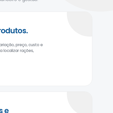
rodutos.
riação, preço, custo e
a localizar rações,
s e