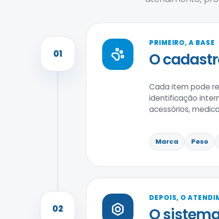
PRIMEIRO, A BASE
01
O cadastr
Cada item pode reu
identificação inter
acessórios, medic
Marca
Peso
DEPOIS, O ATEND
02
O sistema