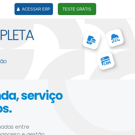
ACESSAR ERP
TESTE GRÁTIS
nda, serviço
os.
hadas entre
inanceiro e gestão.