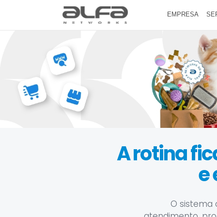
EMPRESA
SE
A rotina fi
e 
O sistema 
atendimento, produ