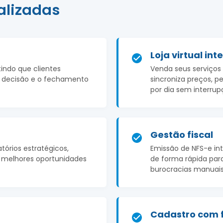
alizadas
Loja virtual in
tindo que clientes
Venda seus serviço
 a decisão e o fechamento
sincroniza preços, p
por dia sem interrup
Gestão fiscal
atórios estratégicos,
Emissão de NFS-e in
s melhores oportunidades
de forma rápida par
burocracias manuais 
Cadastro com 