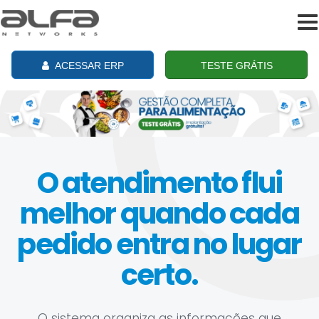
To
na
ACESSAR ERP
TESTE GRÁTIS
O atendimento flui
melhor quando cada
pedido entra no lugar
certo.
O sistema organiza as informações que