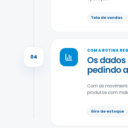
Tela de vendas
COM A ROTINA RE
04
Os dados 
pedindo a
Com as movimentaç
produtos com maio
Giro de estoque