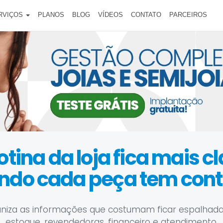
RVIÇOS
PLANOS
BLOG
VÍDEOS
CONTATO
PARCEIROS
otina da loja fica mais c
ndo cada peça tem contr
niza as informações que costumam ficar espalhada
estoque, revendedoras, financeiro e atendimento.