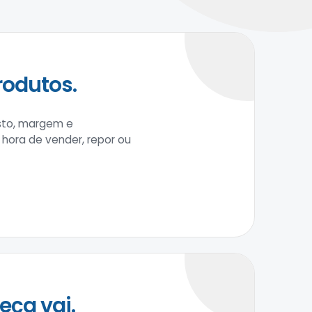
rodutos.
usto, margem e
a hora de vender, repor ou
ça vai.