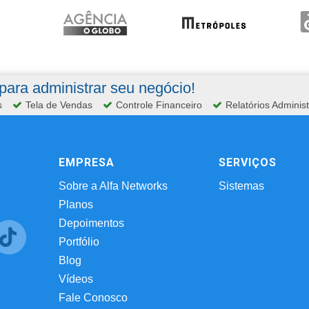
ara administrar seu negócio!
s
Tela de Vendas
Controle Financeiro
Relatórios Administ
EMPRESA
SERVIÇOS
Sobre a Alfa Networks
Sistemas
Planos
Depoimentos
Portfólio
Blog
Vídeos
Fale Conosco