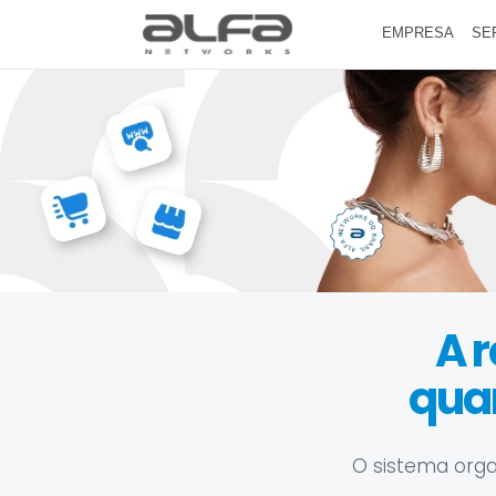
EMPRESA
SE
A r
qua
O sistema orga