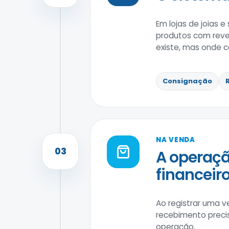
Em lojas de joias 
produtos com reven
existe, mas onde c
Consignação
NA VENDA
03
A operaçã
financeiro
Ao registrar uma v
recebimento precis
operação.