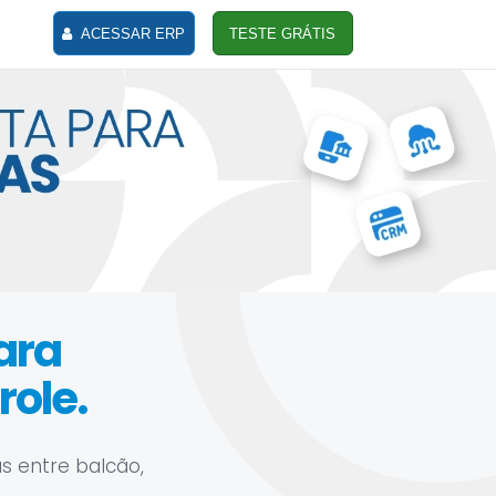
ACESSAR ERP
TESTE GRÁTIS
lara
ole.
s entre balcão,