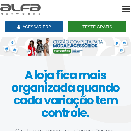
To
na
ACESSAR ERP
TESTE GRÁTIS
A loja fica mais
organizada quando
cada variação tem
controle.
O sistema organiza as informações que