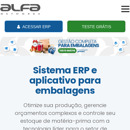
To
na
ACESSAR ERP
TESTE GRÁTIS
Sistema ERP e
aplicativo para
embalagens
Otimize sua produção, gerencie
orçamentos complexos e controle seu
estoque de matéria-prima com a
tecnologia líder para o setor de