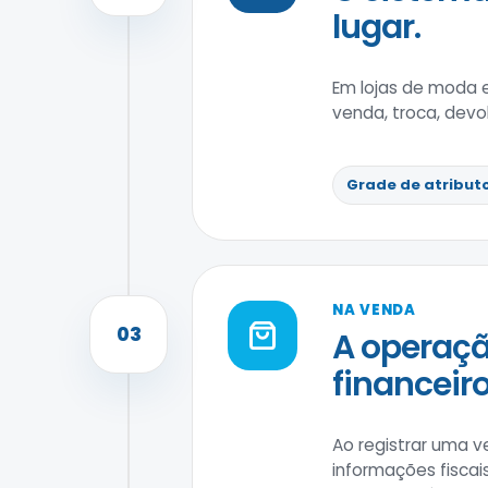
lugar.
Em lojas de moda 
venda, troca, devo
Grade de atribut
NA VENDA
03
A operaçã
financeiro
Ao registrar uma v
informações fiscai