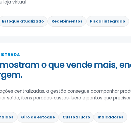
loja virtual.
Estoque atualizado
Recebimentos
Fiscal integrado
GISTRADA
mostram o que vende mais, en
rgem.
ções centralizadas, a gestão consegue acompanhar prod
 saída, itens parados, custos, lucro e pontos que precisa
ndidos
Giro de estoque
Custo x lucro
Indicadores