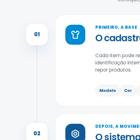
PRIMEIRO, A BASE
01
O cadastr
Cada item pode reu
identificação inter
repor produtos.
Modelo
Cor
DEPOIS, A MOVIM
02
O sistema