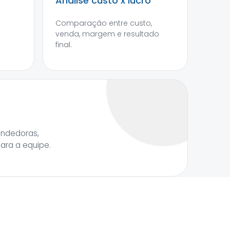
Análise custo x lucro
Comparação entre custo,
venda, margem e resultado
final.
endedoras,
para a equipe.