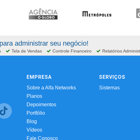
ara administrar seu negócio!
s
Tela de Vendas
Controle Financeiro
Relatórios Administ
EMPRESA
SERVIÇOS
Sobre a Alfa Networks
Sistemas
Planos
Depoimentos
Portfólio
Blog
Vídeos
Fale Conosco