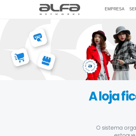
EMPRESA
SE
A loja f
O sistema orga
estoque,