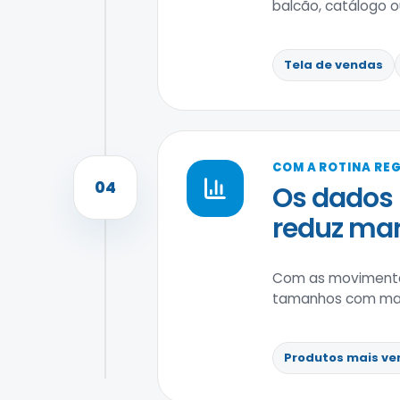
balcão, catálogo ou 
Tela de vendas
COM A ROTINA RE
04
Os dados 
reduz ma
Com as movimenta
tamanhos com maior
Produtos mais ve