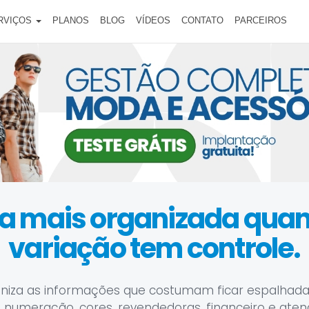
RVIÇOS
PLANOS
BLOG
VÍDEOS
CONTATO
PARCEIROS
ica mais organizada qu
variação tem controle.
niza as informações que costumam ficar espalhada
 numeração, cores, revendedoras, financeiro e ate