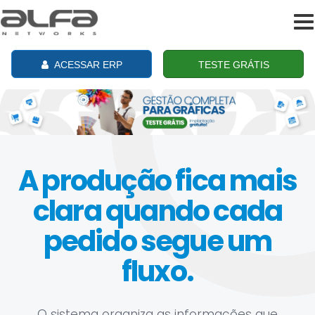
To
na
ACESSAR ERP
TESTE GRÁTIS
A produção fica mais
clara quando cada
pedido segue um
fluxo.
O sistema organiza as informações que