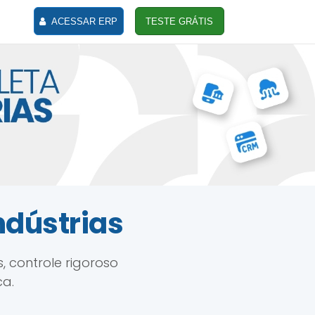
ACESSAR ERP
TESTE GRÁTIS
ndústrias
 controle rigoroso
ca.