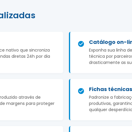
alizadas
Catálogo on-li
 nativo que sincroniza
Exponha sua linha de
endas diretas 24h por dia
técnica por parceiros
drasticamente as su
Fichas técnica
produzido através de
Padronize a fabrica
te de margens para proteger
produtivas, garantin
qualquer desperdício