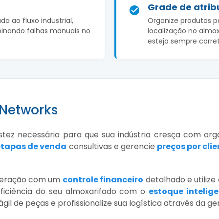
Grade de atrib
a ao fluxo industrial,
Organize produtos p
minando falhas manuais no
localização no almo
esteja sempre corre
 Networks
stez necessária para que sua indústria cresça com or
etapas de venda
consultivas e gerencie
preços por clie
operação com um
controle financeiro
detalhado e utilize
eficiência do seu almoxarifado com o
estoque intelig
ágil de peças e profissionalize sua logística através da g