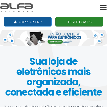
To
na
ACESSAR ERP
TESTE GRÁTIS
Sua loja de
eletrônicos mais
organizada,
conectada e eficiente
Em uma loja de eletrônicos, cada venda envolve