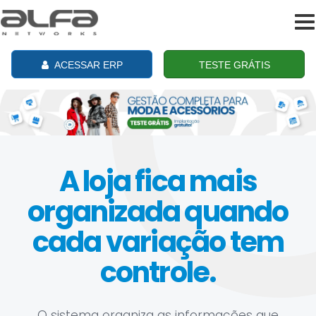
To
na
ACESSAR ERP
TESTE GRÁTIS
A loja fica mais
organizada quando
cada variação tem
controle.
O sistema organiza as informações que