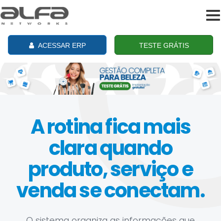
To
na
ACESSAR ERP
TESTE GRÁTIS
A rotina fica mais
clara quando
produto, serviço e
venda se conectam.
O sistema organiza as informações que