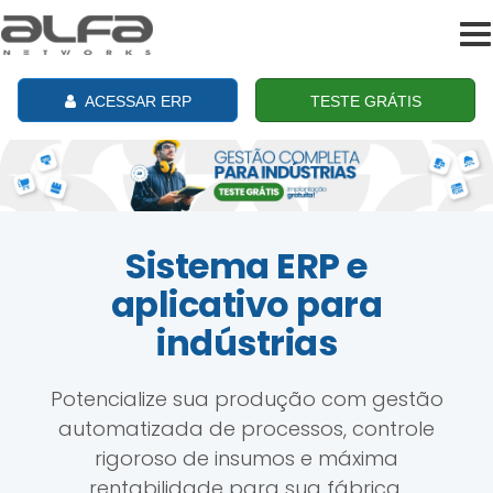
To
na
ACESSAR ERP
TESTE GRÁTIS
Sistema ERP e
aplicativo para
indústrias
Potencialize sua produção com gestão
automatizada de processos, controle
rigoroso de insumos e máxima
rentabilidade para sua fábrica.