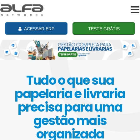
To
na
ACESSAR ERP
TESTE GRÁTIS
Tudo o que sua
papelaria e livraria
precisa para uma
gestão mais
organizada