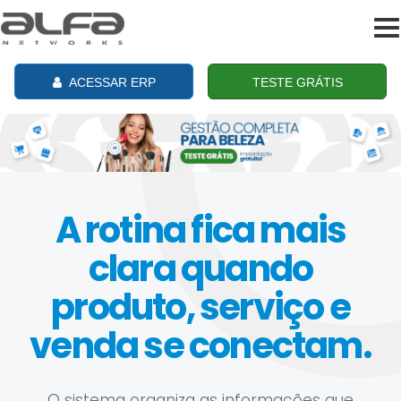
To
na
ACESSAR ERP
TESTE GRÁTIS
A rotina fica mais
clara quando
produto, serviço e
venda se conectam.
O sistema organiza as informações que