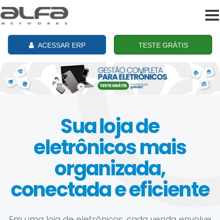
To
na
ACESSAR ERP
TESTE GRÁTIS
Sua loja de
eletrônicos mais
organizada,
conectada e eficiente
Em uma loja de eletrônicos, cada venda envolve