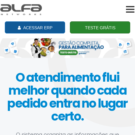
To
na
ACESSAR ERP
TESTE GRÁTIS
O atendimento flui
melhor quando cada
pedido entra no lugar
certo.
O sistema organiza as informações que