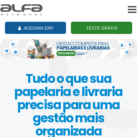
To
na
ACESSAR ERP
TESTE GRÁTIS
Tudo o que sua
papelaria e livraria
precisa para uma
gestão mais
organizada