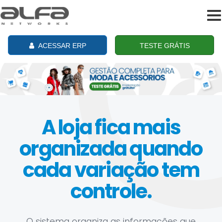
To
na
ACESSAR ERP
TESTE GRÁTIS
A loja fica mais
organizada quando
cada variação tem
controle.
O sistema organiza as informações que