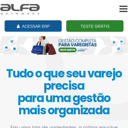
To
na
ACESSAR ERP
TESTE GRÁTIS
Tudo o que seu varejo
precisa
para uma gestão
mais organizada
Em uma loja de variedades, a rotina envolve